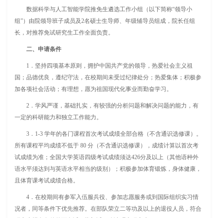
数据科学与人工智能学院推免生遴选工作小组（以下简称“领导小
组”）由院领导班子成员及2名硕士生导师、年级辅导员组成，院长任组
长，对推荐免试研究生工作全面负责。
二、申请条件
1．坚持四项基本原则，拥护中国共产党的领导，热爱社会主义祖
国；品德优良，遵纪守法，在校期间未受过纪律处分；热爱集体；积极参
加各项社会活动；有理想，愿为祖国现代化事业而勤奋学习。
2．学风严谨，基础扎实，有较强的分析问题和解决问题的能力，有
一定的科研能力和独立工作能力。
3
．
1-3 学年的各门课程首次考试成绩全部合格（不含通识选修课）。
所有课程平均成绩不低于 80 分（不含通识选修课），成绩计算以首次考
试成绩为准；全国大学英语四级考试成绩须达426分及以上（其他语种外
语水平须达到与英语水平相当的级别）；积极参加体育锻炼，身体健康，
且体育课考试成绩合格。
4
．
在校期间有参军入伍服兵役、参加志愿服务或到国际组织实习情
况者，同等条件下优先推荐。在部队荣立二等功及以上的退役人员，符合