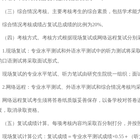
（三）综合情况考核。主要考核考生的综合素质，包括学术能力
综合情况考核成绩占复试总成绩的比例为20%。
（四）考核方式。考核方式根据现场复试或网络远程复试分别
1.现场复试：专业水平测试和外语水平测试中的听力测试将采
的口语测试将采取面试形式。
现场复试的专业水平笔试、听力笔试由研究生院统一组织；面
2.网络远程：专业水平测试、外语水平测试和综合情况考核均
网络远程复试考生须将答卷纸质版妥善保存，以备学校对答卷
废，取消录取资格。
（五）复试成绩计算。每项考核内容均采取百分制打分，并按
现场复试计算公式：复试成绩＝专业水平测试成绩×0.55＋（听