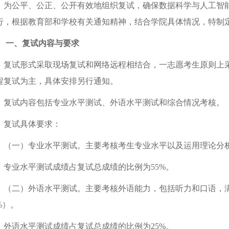
为公平、公正、公开有效地组织复试，确保数据科学与人工智能
行，根据教育部和学校有关通知精神，结合学院具体情况，特制
一、复试内容与要求
复试形式采取现场复试和网络远程相结合，一志愿考生原则上
程复试为主，具体安排另行通知。
复试内容包括专业水平测试、外语水平测试和综合情况考核。
复试具体要求：
（一）专业水平测试。主要考核考生专业水平以及运用理论分析问
专业水平测试成绩占复试总成绩的比例为55%。
（二）外语水平测试。主要考核外语能力，包括听力和口语，满分
%）。
外语水平测试成绩占复试总成绩的比例为25%。