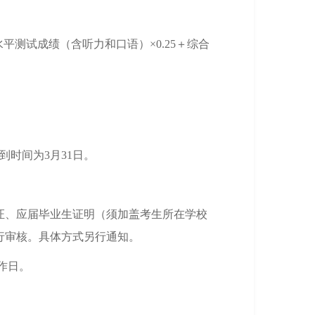
平测试成绩（含听力和口语）×0.25＋综合
到时间为3月31日。
证、
应届毕业生证明（须
加盖考生所在学校
行审核。具体方式另行通知。
作日。