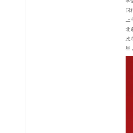
学
国
上
北
政
星