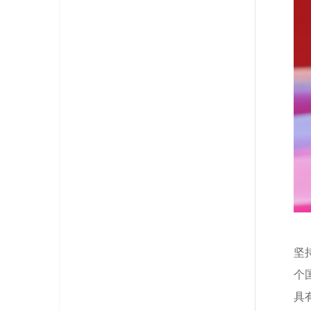
坚
个
具