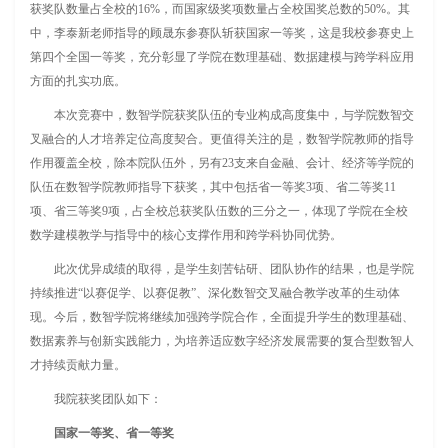
获奖队数量占全校的16%，而国家级奖项数量占全校国奖总数的50%。其
中，李泰新老师指导的顾晟东参赛队斩获国家一等奖，这是我校参赛史上
第四个全国一等奖，充分彰显了学院在数理基础、数据建模与跨学科应用
方面的扎实功底。
本次竞赛中，数智学院获奖队伍的专业构成高度集中，与学院数智交
叉融合的人才培养定位高度契合。更值得关注的是，数智学院教师的指导
作用覆盖全校，除本院队伍外，另有23支来自金融、会计、经济等学院的
队伍在数智学院教师指导下获奖，其中包括省一等奖3项、省二等奖11
项、省三等奖9项，占全校总获奖队伍数的三分之一，体现了学院在全校
数学建模教学与指导中的核心支撑作用和跨学科协同优势。
此次优异成绩的取得，是学生刻苦钻研、团队协作的结果，也是学院
持续推进“以赛促学、以赛促教”、深化数智交叉融合教学改革的生动体
现。今后，数智学院将继续加强跨学院合作，全面提升学生的数理基础、
数据素养与创新实践能力，为培养适应数字经济发展需要的复合型数智人
才持续贡献力量。
我院获奖团队如下：
国家一等奖、省一等奖