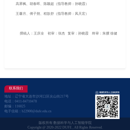
高霁枫、胡春晖、陈颖超（指导教师：孙晓霞）
王馨月、傅子朔、程歆舒（指导教师：凤天宏）
撰稿人：王庆全 初审：张杰 复审：孙晓霞 终审：朱骥 徐健
联系我们
地址：辽宁省大连市沙河口区尖山街217号
电话：0411-84710478
邮编：116025
电子信箱：b22900@dufe.edu.cn
版权所有:数据科学与人工智能学院
Copyright @ 2020-2022 DUFE , All Rights Reserved.