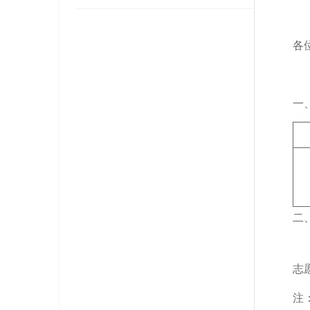
各
一
二
志
注