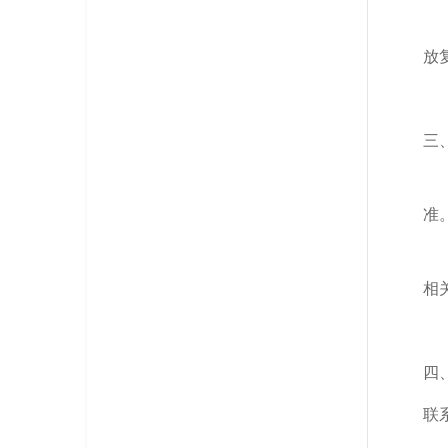
放
三
准
相
四
联系