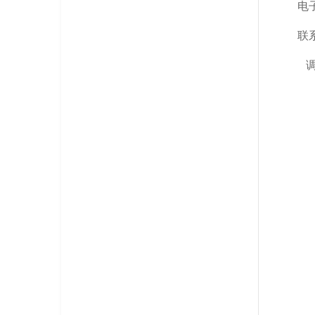
电子
联
调