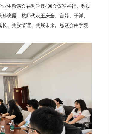
毕业生恳谈会在劝学楼408会议室举行。数据
长孙晓霞，教师代表王庆全、宫婷、于洋、
话成长、共叙情谊、共展未来。恳谈会由学院