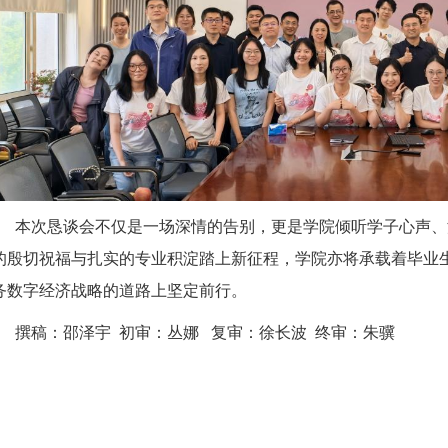
本次恳谈会不仅是一场深情的告别，更是学院倾听学子心声、
的殷切祝福与扎实的专业积淀踏上新征程，学院亦将承载着毕业
务数字经济战略的道路上坚定前行。
撰稿：邵泽宇 初审：丛娜 复审：徐长波 终审：朱骥