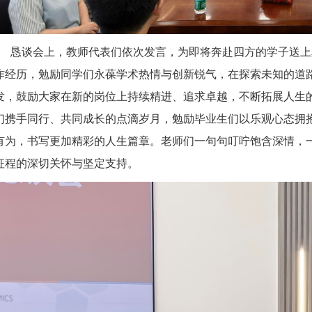
恳谈会上，教师代表们依次发言，为即将奔赴四方的学子送上
作经历，勉励同学们永葆学术热情与创新锐气，在探索未知的道
发，鼓励大家在新的岗位上持续精进、追求卓越，不断拓展人生
们携手同行、共同成长的点滴岁月，勉励毕业生们以乐观心态拥
有为，书写更加精彩的人生篇章。老师们一句句叮咛饱含深情，
征程的深切关怀与坚定支持。