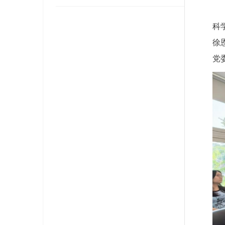
科
徐
党