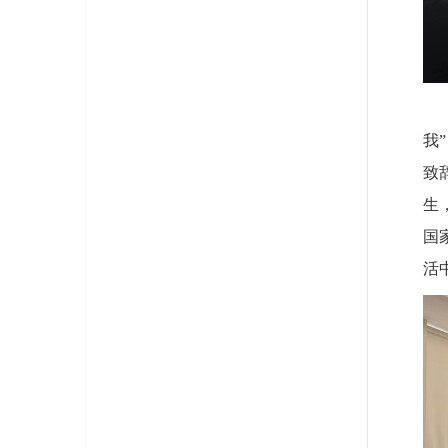
我
致
生
国
活