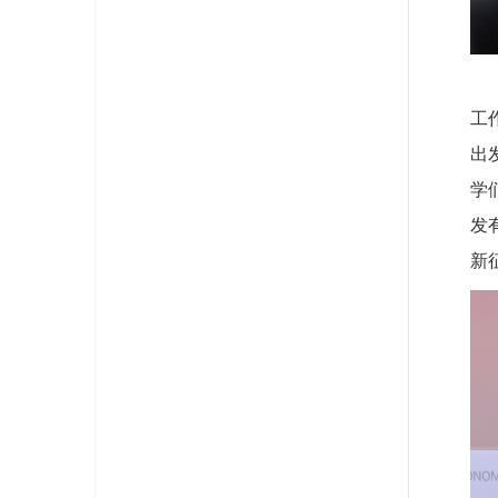
工
出
学
发
新